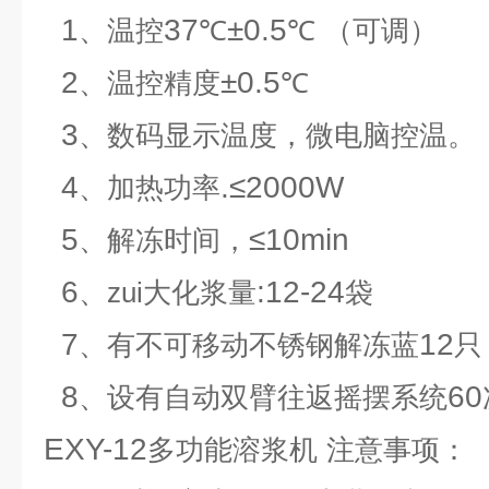
1
37
±0.5
、温控
℃
℃
（可调）
2
±0.5
、温控精度
℃
3
、数码显示温度，微电脑控温。
4
.≤2000W
、加热功率
5
≤10min
、解冻时间，
6
:12-24
、zui大化浆量
袋
7
12
、有不可移动不锈钢解冻蓝
只
8
60
、设有自动双臂往返摇摆系统
EXY-12
多功能溶浆机
注意事项：