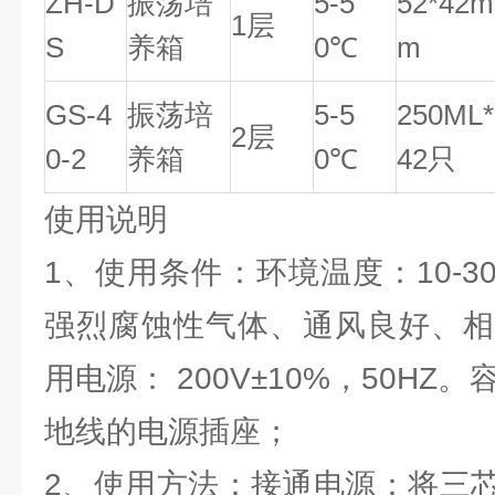
ZH-D
振荡培
5-5
52*42m
1层
S
养箱
0℃
m
GS-4
振荡培
5-5
250ML*
2层
0-2
养箱
0℃
42只
使用说明
1、使用条件：环境温度：10-
强烈腐蚀性气体、通风良好、相
用电源： 200V±10%，50HZ
地线的电源插座；
2、使用方法：接通电源：将三